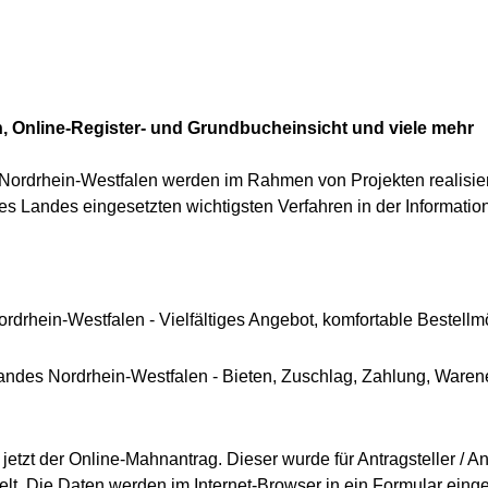
, Online-Register- und Grundbucheinsicht und viele mehr
 Nordrhein-Westfalen werden im Rahmen von Projekten realisier
s Landes eingesetzten wichtigsten Verfahren in der Information
drhein-Westfalen - Vielfältiges Angebot, komfortable Bestellm
Landes Nordrhein-Westfalen - Bieten, Zuschlag, Zahlung, Waren
jetzt der Online-Mahnantrag. Dieser wurde für Antragsteller / A
lt. Die Daten werden im Internet-Browser in ein Formular eing