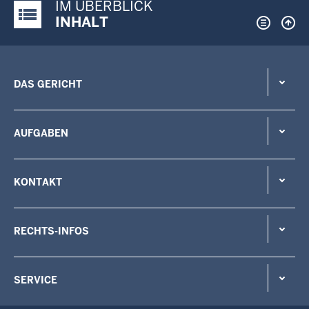
IM ÜBERBLICK
Justiz-Portal im Überblick:
INHALT
DAS GERICHT
AUFGABEN
KONTAKT
RECHTS-INFOS
SERVICE